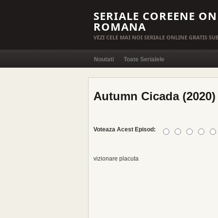
SERIALE COREENE ON
ROMANA
VEZI CELE MAI NOI SERIALE ONLINE GRATIS S
Noutati
Toate Serialele
Autumn Cicada (2020) 
Voteaza Acest Episod:
vizionare placuta