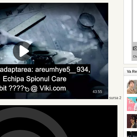
Va R
sursa 2