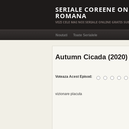
SERIALE COREENE ON
ROMANA
VEZI CELE MAI NOI SERIALE ONLINE GRATIS S
Noutati
Toate Serialele
Autumn Cicada (2020) 
Voteaza Acest Episod:
vizionare placuta