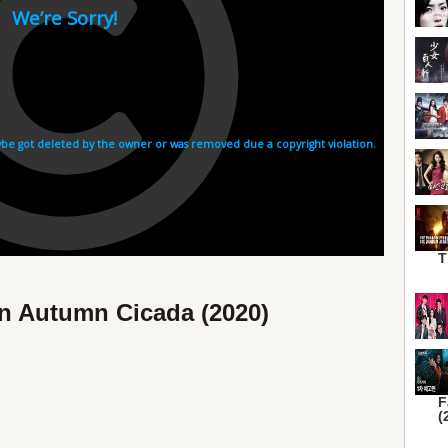
T
in Autumn Cicada (2020)
F
(