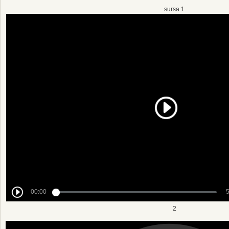
sursa 1
2