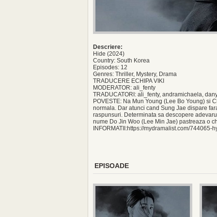
Descriere:
Hide (2024)
Country: South Korea
Episodes: 12
Genres: Thriller, Mystery, Drama
TRADUCERE ECHIPA VIKI
MODERATOR: ali_fenty
TRADUCATORI: ali_fenty, andramichaela, danylo
POVESTE: Na Mun Young (Lee Bo Young) si Cha
normala. Dar atunci cand Sung Jae dispare far
raspunsuri. Determinata sa descopere adevarul d
nume Do Jin Woo (Lee Min Jae) pastreaza o ch
INFORMATII:https://mydramalist.com/744065-h
EPISOADE