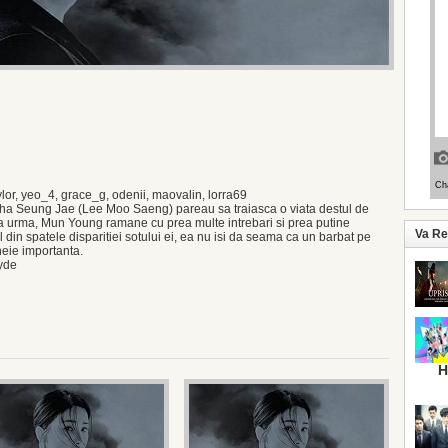
r, yeo_4, grace_g, odenii, maovalin, lorra69
 Seung Jae (Lee Moo Saeng) pareau sa traiasca o viata destul de
a urma, Mun Young ramane cu prea multe intrebari si prea putine
Va R
in spatele disparitiei sotului ei, ea nu isi da seama ca un barbat pe
eie importanta.
yde
H