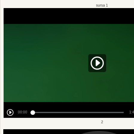
sursa 1
2