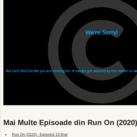
Mai Multe Episoade din Run On (2020
Run On (2020) - Episodul 16 final