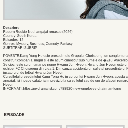
Descriere:
Reborn Rookie-Noul angajat renascut(2026)
Country: South Korea
Episodes: 12
Genres: Mystery, Business, Comedy, Fantasy
SUBTITRARI SUBRIP
POVESTE:Kang Yong Ho este presedintele Grupului Choiseong, un conglomerat 
construit compania singur si este acum cunoscut sub numele de �Zeul Afacerilor�
Se ciocneste cu un tanar pe nume Hwang Jun Hyeon. Hwang Jun Hyeon este un ju
echipei FC Choiseong din Liga 1. Din cauza accidentului, sufletul presedintelui
jucatorului de fotbal Hwang Jun Hyeon.
Cu sufletul presedintelui Kang Yong Ho in corpul lui Hwang Jun Hyeon, acesta 
angajat. Isi incepe calatoria imprevizibila cu sufletul sau de om de afaceri remarc
Hyeon.
INFORMATII:https://mydramalist.com/788920-new-employee-chairman-kang
EPISOADE