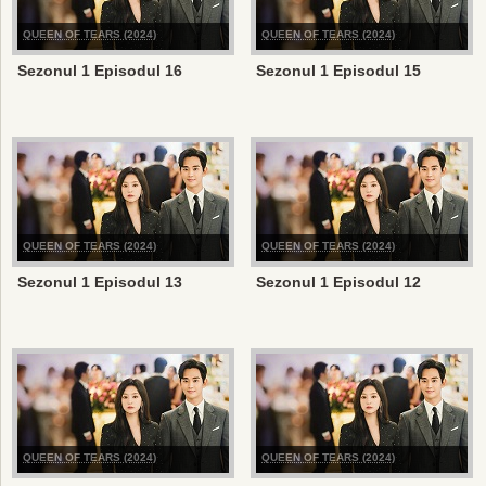
QUEEN OF TEARS (2024)
QUEEN OF TEARS (2024)
Sezonul 1 Episodul 16
Sezonul 1 Episodul 15
QUEEN OF TEARS (2024)
QUEEN OF TEARS (2024)
Sezonul 1 Episodul 13
Sezonul 1 Episodul 12
QUEEN OF TEARS (2024)
QUEEN OF TEARS (2024)