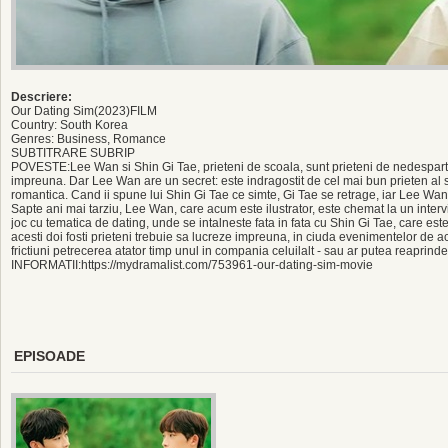
Descriere:
Our Dating Sim(2023)FILM
Country: South Korea
Genres: Business, Romance
SUBTITRARE SUBRIP
POVESTE:Lee Wan si Shin Gi Tae, prieteni de scoala, sunt prieteni de nedespartit
impreuna. Dar Lee Wan are un secret: este indragostit de cel mai bun prieten al sa
romantica. Cand ii spune lui Shin Gi Tae ce simte, Gi Tae se retrage, iar Lee Wan 
Sapte ani mai tarziu, Lee Wan, care acum este ilustrator, este chemat la un intervi
joc cu tematica de dating, unde se intalneste fata in fata cu Shin Gi Tae, care est
acesti doi fosti prieteni trebuie sa lucreze impreuna, in ciuda evenimentelor de 
frictiuni petrecerea atator timp unul in compania celuilalt - sau ar putea reaprind
INFORMATII:https://mydramalist.com/753961-our-dating-sim-movie
EPISOADE