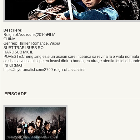
Descriere:
Reign of Assassins(2010)FILM
CHINA
Genres: Thriller, Romance, Wuxia
SUBTITRARI SUBS.RO
HARDSUB MICIL
POVESTE:Cheng Jing este un asasin care incearca sa revina la o viata normala d
ce si-a salvat sotul si pe ea insasi dintr-o banda, ea atrage atentia fostei ei band
INFORMATII:
https://mydramalist.com/2799-reign-of-assassins
EPISOADE
REIGN OF ASSASSINS(2010)FILM