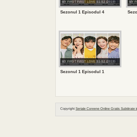
MY FIRST FIRST LOVE S1-S2 (2019)
MY F
Sezonul 1 Episodul 4
Sezo
MY FIRST FIRST LOVE S1-S2 (2019)
Sezonul 1 Episodul 1
Copyright
Seriale Coreene Online Gratis Subtitrate