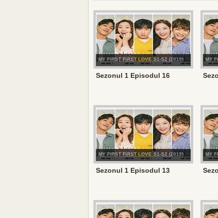
MY FIRST FIRST LOVE S1-S2 (2019)
MY F
Sezonul 1 Episodul 16
Sezo
MY FIRST FIRST LOVE S1-S2 (2019)
MY F
Sezonul 1 Episodul 13
Sezo