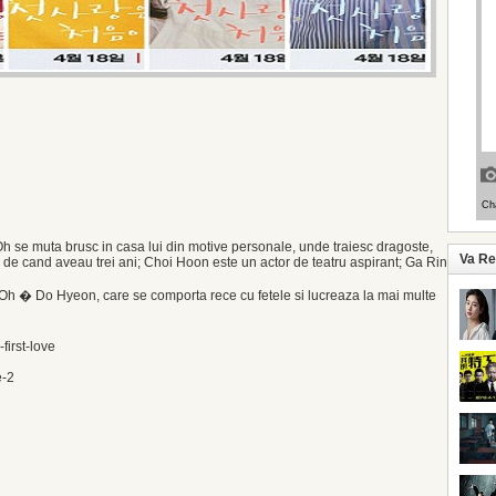
 se muta brusc in casa lui din motive personale, unde traiesc dragoste,
Va R
ni de cand aveau trei ani; Choi Hoon este un actor de teatru aspirant; Ga Rin
e Oh � Do Hyeon, care se comporta rece cu fetele si lucreaza la mai multe
first-love
e-2