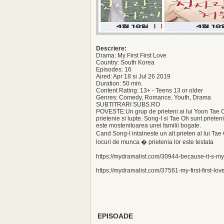
Descriere:
Drama: My First First Love
Country: South Korea
Episodes: 16
Aired: Apr 18 si Jul 26 2019
Duration: 50 min.
Content Rating: 13+ - Teens 13 or older
Genres: Comedy, Romance, Youth, Drama
SUBTITRARI SUBS.RO
POVESTE:Un grup de prieteni ai lui Yoon Tae Oh
prietenie si lupte. Song-I si Tae Oh sunt priete
este mostenitoarea unei familii bogate.
Cand Song-I intalneste un alt prieten al lui Ta
locuri de munca � prietenia lor este testata
https://mydramalist.com/30944-because-it-s-my-
https://mydramalist.com/37561-my-first-first-lov
EPISOADE