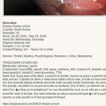
Descriere:
Drama: Flower of Evil
Country: South Korea
Episodes: 16
Aired: Jul 29, 2020 - Sep 23, 2020
Aired On: Wednesday, Thursday
Original Network: tvN
Duration: 1 hr. 10 min.
Content Rating: 15+ - Teens 15 or older
Genres: Thriller, Mystery, Psychological, Romance, Crime, Melodrama
TRADUCERE ECHIPA VIKI
[Moderator: denisse_bach]
[Traducatori: hyuna988, gaceff_348, laura_andreea_965, cristyna76, anda64, ali
biancapark18, zaha002, maricacosmina_779]
Baek Hee Sung pare sotul ideal. Lucrand ca mester, munca sa grea i-a permis ate
aiba succes. Capabil sa ofere o viata buna sotiei si fiicei sale, el este un bun ex
sot. Dar aceasta fatada perfecta ascunde niste secrete foarte intunecate, de care 
Din pacate, secretele nu se pot ascunde la nesfarsit. Cha Ji Won, ca detectiv de
adev?rul. �n timp ce investigheaz? un caz deosebit de crud, ea se afla pe o cal
temeliile vietii ei fericite. Dar este hotarata sa aduca acest psihopat �n fa?a just
seama cs este posibil ss fi fost aproape tot timpul.
https://mydramalist.com/54625-flower-of-evil