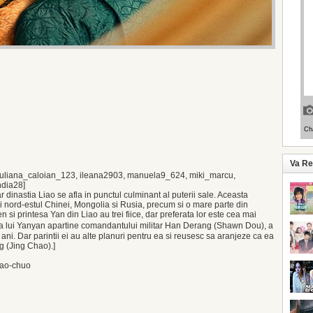
Va R
iuliana_caloian_123, ileana2903, manuela9_624, miki_marcu,
ndia28]
r dinastia Liao se afla in punctul culminant al puterii sale. Aceasta
i nord-estul Chinei, Mongolia si Rusia, precum si o mare parte din
si printesa Yan din Liao au trei fiice, dar preferata lor este cea mai
a lui Yanyan apartine comandantului militar Han Derang (Shawn Dou), a
de ani. Dar parintii ei au alte planuri pentru ea si reusesc sa aranjeze ca ea
g (Jing Chao).]
iao-chuo