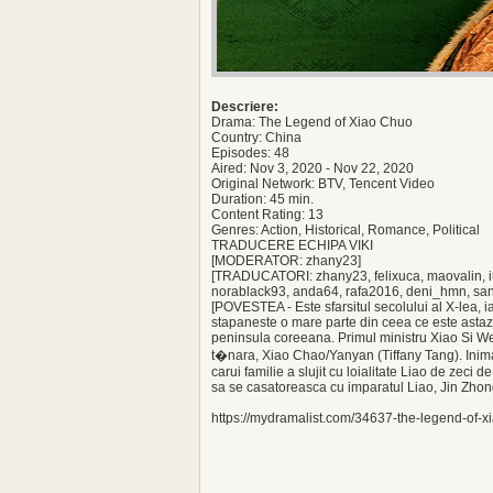
Descriere:
Drama: The Legend of Xiao Chuo
Country: China
Episodes: 48
Aired: Nov 3, 2020 - Nov 22, 2020
Original Network: BTV, Tencent Video
Duration: 45 min.
Content Rating: 13
Genres: Action, Historical, Romance, Political
TRADUCERE ECHIPA VIKI
[MODERATOR: zhany23]
[TRADUCATORI: zhany23, felixuca, maovalin, 
norablack93, anda64, rafa2016, deni_hmn, sa
[POVESTEA - Este sfarsitul secolului al X-lea, ia
stapaneste o mare parte din ceea ce este astaz
peninsula coreeana. Primul ministru Xiao Si Wen 
t�nara, Xiao Chao/Yanyan (Tiffany Tang). Inim
carui familie a slujit cu loialitate Liao de zeci 
sa se casatoreasca cu imparatul Liao, Jin Zhon
https://mydramalist.com/34637-the-legend-of-x