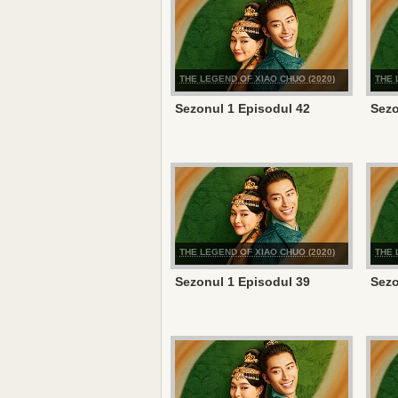
THE LEGEND OF XIAO CHUO (2020)
THE 
Sezonul 1 Episodul 42
Sezo
THE LEGEND OF XIAO CHUO (2020)
THE 
Sezonul 1 Episodul 39
Sezo