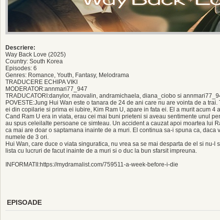
Descriere:
Way Back Love (2025)
Country: South Korea
Episodes: 6
Genres: Romance, Youth, Fantasy, Melodrama
TRADUCERE ECHIPA VIKI
MODERATOR:annmari77_947
TRADUCATORI:danylor, maovalin, andramichaela, diana_ciobo si annmari77_9
POVESTE:Jung Hui Wan este o tanara de 24 de ani care nu are vointa de a trai. Tra
ei din copilarie si prima ei iubire, Kim Ram U, apare in fata ei. El a murit acum 4 
Cand Ram U era in viata, erau cei mai buni prieteni si aveau sentimente unul pent
au spus celeilalte persoane ce simteau. Un accident a cauzat apoi moartea lui
ca mai are doar o saptamana inainte de a muri. El continua sa-i spuna ca, daca v
numele de 3 ori.
Hui Wan, care duce o viata singuratica, nu vrea sa se mai desparta de el si nu-l
lista cu lucruri de facut inainte de a muri si o duc la bun sfarsit impreuna.
INFORMATII:https://mydramalist.com/759511-a-week-before-i-die
EPISOADE