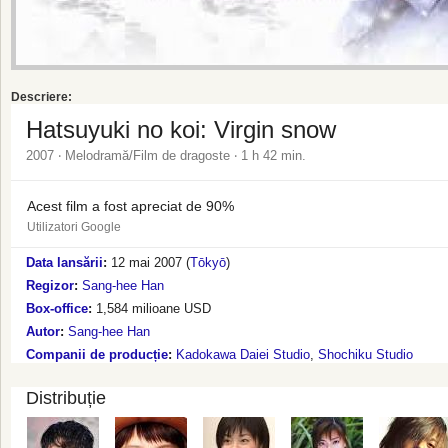
Descriere:
Hatsuyuki no koi: Virgin snow
2007 ‧ Melodramă/Film de dragoste ‧ 1 h 42 min.
Acest film a fost apreciat de 90%
Utilizatori Google
Data lansării
:
12 mai 2007 (
Tōkyō
)
Regizor
:
Sang-hee Han
Box-office
:
1,584 milioane USD
Autor
:
Sang-hee Han
Companii de producție
:
Kadokawa Daiei Studio
,
Shochiku Studio
Distribuție