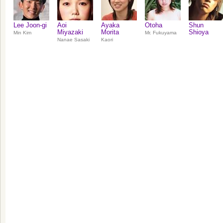
Lee Joon‑gi
Aoi
Ayaka
Otoha
Shun
Miyazaki
Morita
Shioya
Min Kim
Mr. Fukuyama
Nanae Sasaki
Kaori