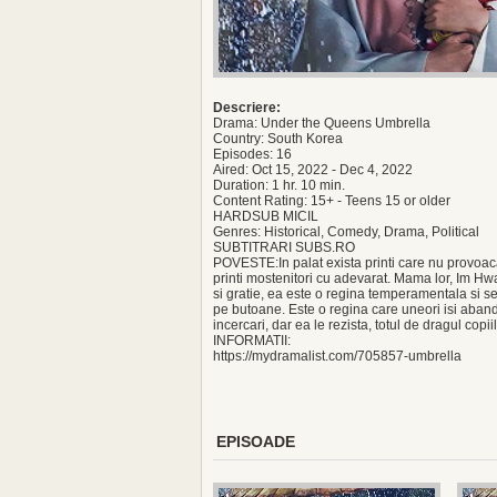
Descriere:
Drama: Under the Queens Umbrella
Country: South Korea
Episodes: 16
Aired: Oct 15, 2022 - Dec 4, 2022
Duration: 1 hr. 10 min.
Content Rating: 15+ - Teens 15 or older
HARDSUB MICIL
Genres: Historical, Comedy, Drama, Political
SUBTITRARI SUBS.RO
POVESTE:In palat exista printi care nu provoaca 
printi mostenitori cu adevarat. Mama lor, Im Hw
si gratie, ea este o regina temperamentala si s
pe butoane. Este o regina care uneori isi abando
incercari, dar ea le rezista, totul de dragul copiil
INFORMATII:
https://mydramalist.com/705857-umbrella
EPISOADE