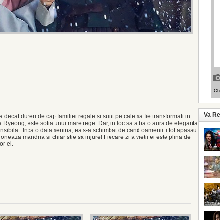
Va R
decat dureri de cap familiei regale si sunt pe cale sa fie transformati in
a Ryeong, este sotia unui mare rege. Dar, in loc sa aiba o aura de eleganta
ensibila . Inca o data senina, ea s-a schimbat de cand oamenii ii tot apasau
neaza mandria si chiar stie sa injure! Fiecare zi a vietii ei este plina de
or ei.