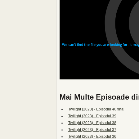
Mai Multe Episoade din
Twilight (2023) - Episodul 40 final
Twilight (2023) - Episodul 39
Twilight (2023) - Episodul 38
Twilight (2023) - Episodul 37
Twilight (2023) - Episodul 36