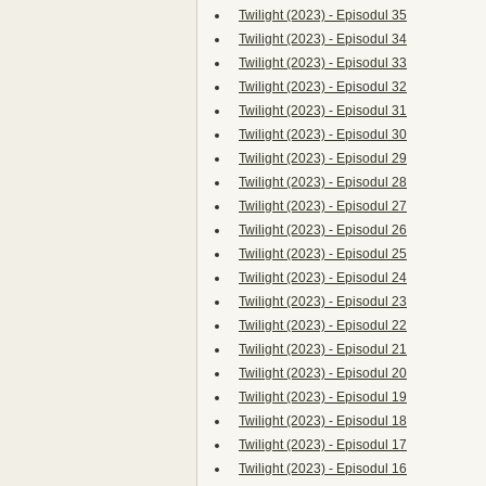
Twilight (2023) - Episodul 35
Twilight (2023) - Episodul 34
Twilight (2023) - Episodul 33
Twilight (2023) - Episodul 32
Twilight (2023) - Episodul 31
Twilight (2023) - Episodul 30
Twilight (2023) - Episodul 29
Twilight (2023) - Episodul 28
Twilight (2023) - Episodul 27
Twilight (2023) - Episodul 26
Twilight (2023) - Episodul 25
Twilight (2023) - Episodul 24
Twilight (2023) - Episodul 23
Twilight (2023) - Episodul 22
Twilight (2023) - Episodul 21
Twilight (2023) - Episodul 20
Twilight (2023) - Episodul 19
Twilight (2023) - Episodul 18
Twilight (2023) - Episodul 17
Twilight (2023) - Episodul 16