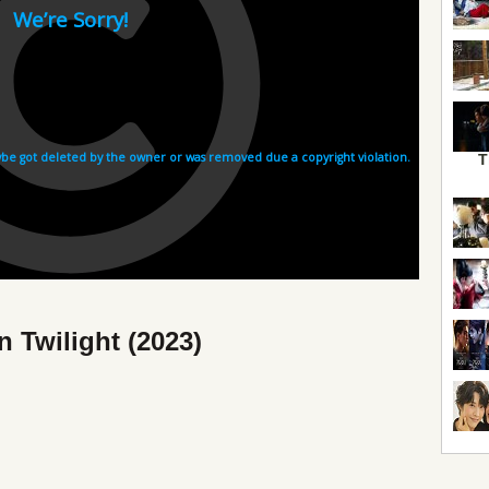
T
 Twilight (2023)