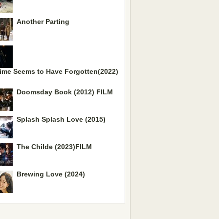
Another Parting
ime Seems to Have Forgotten(2022)
Doomsday Book (2012) FILM
Splash Splash Love (2015)
The Childe (2023)FILM
Brewing Love (2024)