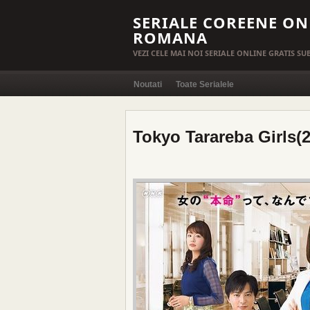
SERIALE COREENE ON
ROMANA
VEZI CELE MAI NOI SERIALE ONLINE GRATIS S
Noutati
Toate Serialele
Tokyo Tarareba Girls(