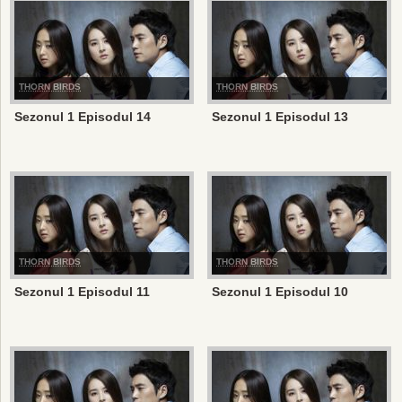
THORN BIRDS
THORN BIRDS
Sezonul 1 Episodul 14
Sezonul 1 Episodul 13
THORN BIRDS
THORN BIRDS
Sezonul 1 Episodul 11
Sezonul 1 Episodul 10