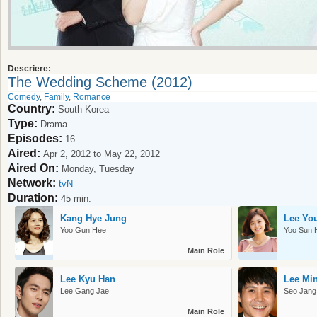
Descriere:
The Wedding Scheme (2012)
Comedy
,
Family
,
Romance
Country:
South Korea
Type:
Drama
Episodes:
16
Aired:
Apr 2, 2012 to May 22, 2012
Aired On:
Monday, Tuesday
Network:
tvN
Duration:
45 min.
Kang Hye Jung
Lee Yo
Yoo Gun Hee
Yoo Sun 
Main Role
Lee Kyu Han
Lee Mi
Lee Gang Jae
Seo Jan
Main Role