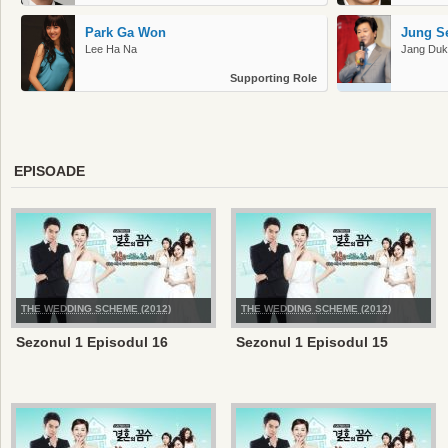
Park Ga Won
Jung S
Lee Ha Na
Jang Duk
Supporting Role
EPISOADE
THE WEDDING SCHEME (2012)
THE WEDDING SCHEME (2012)
Sezonul 1 Episodul 16
Sezonul 1 Episodul 15