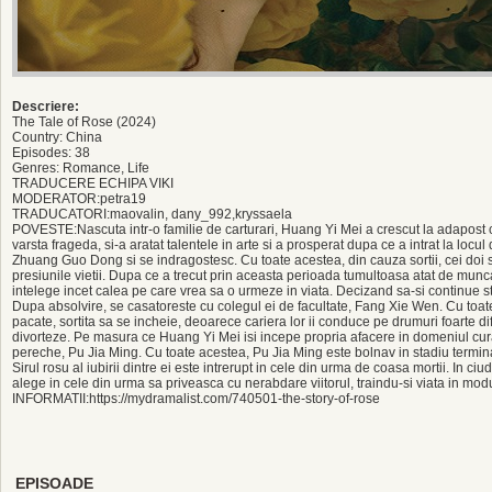
Descriere:
The Tale of Rose (2024)
Country: China
Episodes: 38
Genres: Romance, Life
TRADUCERE ECHIPA VIKI
MODERATOR:petra19
TRADUCATORI:maovalin, dany_992,kryssaela
POVESTE:Nascuta intr-o familie de carturari, Huang Yi Mei a crescut la adapost cu 
varsta frageda, si-a aratat talentele in arte si a prosperat dupa ce a intrat la locu
Zhuang Guo Dong si se indragostesc. Cu toate acestea, din cauza sortii, cei doi s
presiunile vietii. Dupa ce a trecut prin aceasta perioada tumultoasa atat de munca
intelege incet calea pe care vrea sa o urmeze in viata. Decizand sa-si continue stu
Dupa absolvire, se casatoreste cu colegul ei de facultate, Fang Xie Wen. Cu toat
pacate, sortita sa se incheie, deoarece cariera lor ii conduce pe drumuri foarte dif
divorteze. Pe masura ce Huang Yi Mei isi incepe propria afacere in domeniul curato
pereche, Pu Jia Ming. Cu toate acestea, Pu Jia Ming este bolnav in stadiu terminal
Sirul rosu al iubirii dintre ei este intrerupt in cele din urma de coasa mortii. In ci
alege in cele din urma sa priveasca cu nerabdare viitorul, traindu-si viata in modul
INFORMATII:https://mydramalist.com/740501-the-story-of-rose
EPISOADE