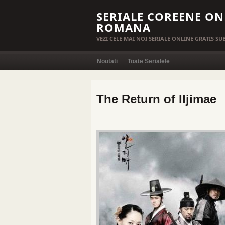
SERIALE COREENE ON
ROMANA
VEZI CELE MAI NOI SERIALE ONLINE GRATIS S
Noutati
Toate Serialele
The Return of Iljimae