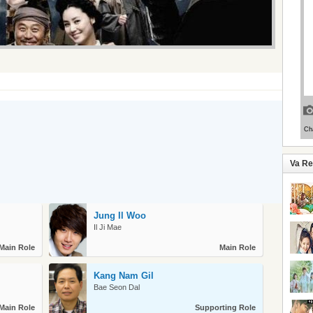
Va R
Jung Il Woo
Il Ji Mae
Main Role
Main Role
Kang Nam Gil
Bae Seon Dal
Main Role
Supporting Role