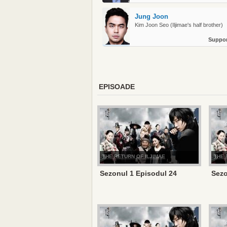
Jung Joon
Kim Joon Seo (Iljimae's half brother)
Suppor
EPISOADE
THE RETURN OF ILJIMAE
THE 
Sezonul 1 Episodul 24
Sezo