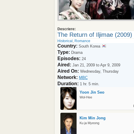
Descriere:
The Return of Iljimae (2009)
Historical
,
Romance
Country:
South Korea
Type:
Drama
Episodes:
24
Aired:
Jan 21, 2009 to Apr 9, 2009
Aired On:
Wednesday, Thursday
Network:
MBC
Duration:
1 hr. 5 min.
Yoon Jin Seo
Wol-Hee
Kim Min Jong
Ku ja Myeong