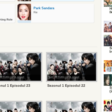
Park Sandara
H
I
Rie
ting Role
S
I
RETURN OF ILJIMAE
THE RETURN OF ILJIMAE
nul 1 Episodul 23
Sezonul 1 Episodul 22
S
(