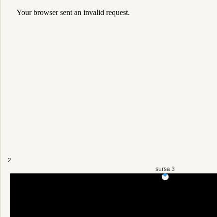
2
sursa 3