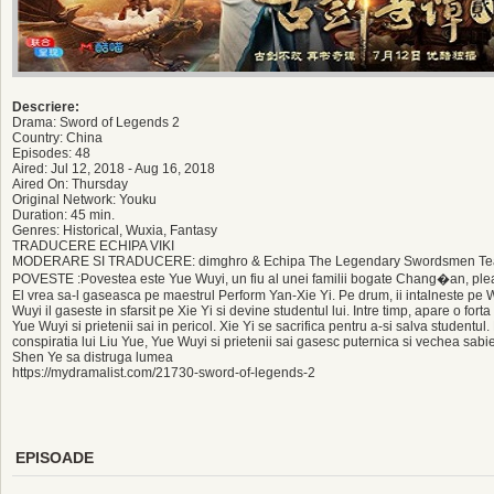
Descriere:
Drama: Sword of Legends 2
Country: China
Episodes: 48
Aired: Jul 12, 2018 - Aug 16, 2018
Aired On: Thursday
Original Network: Youku
Duration: 45 min.
Genres: Historical, Wuxia, Fantasy
TRADUCERE ECHIPA VIKI
MODERARE SI TRADUCERE: dimghro & Echipa The Legendary Swordsmen Te
POVESTE :Povestea este Yue Wuyi, un fiu al unei familii bogate Chang�an, pleaca
El vrea sa-l gaseasca pe maestrul Perform Yan-Xie Yi. Pe drum, ii intalneste pe
Wuyi il gaseste in sfarsit pe Xie Yi si devine studentul lui. Intre timp, apare o for
Yue Wuyi si prietenii sai in pericol. Xie Yi se sacrifica pentru a-si salva studentul.
conspiratia lui Liu Yue, Yue Wuyi si prietenii sai gasesc puternica si vechea sabi
Shen Ye sa distruga lumea
https://mydramalist.com/21730-sword-of-legends-2
EPISOADE