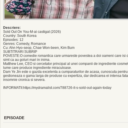
Descriere:
Sold Out On You-M-ai castigat (2026)
Country: South Korea
Episodes: 12
Genres: Comedy, Romance
Cu: Ahn Hyo-seop, Chae Won-been, Kim Bum
SUBTITRARI SUBRIP
POVESTE:O comedie romantica care urmareste povestea a doi oameni care isi dedic
simt ca au goluri mari in inima.
Matthew Lee, CEO si cercetator principal al unei companii de ingrediente cosme
lume care produce ingrediente miraculoase.
Dam Ye Jin este o gazda excelenta a cumparaturilor de acasa, cunoscuta pentru 
gestioneaza o gama larga de produse cu expertiza, dar dedicarea ei intensa fata
insomnie cronica si severa.
INFORMATII:https://mydramalist.com/788726-it-s-sold-out-again-today
EPISOADE