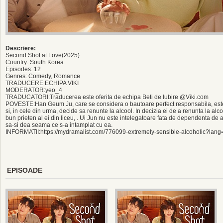
Descriere:
Second Shot at Love(2025)
Country: South Korea
Episodes: 12
Genres: Comedy, Romance
TRADUCERE ECHIPA VIKI
MODERATOR:yeo_4
TRADUCATORI:Traducerea este oferita de echipa Beti de Iubire @Viki.com
POVESTE:Han Geum Ju, care se considera o bautoare perfect responsabila, est
si, in cele din urma, decide sa renunte la alcool. In decizia ei de a renunta la alco
bun prieten al ei din liceu, . Ui Jun nu este intelegatoare fata de dependenta de 
sa-si dea seama ce s-a intamplat cu ea.
INFORMATII:https://mydramalist.com/776099-extremely-sensible-alcoholic?lang
EPISOADE