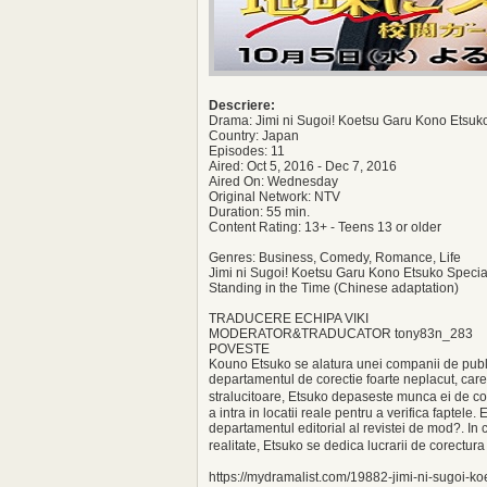
Descriere:
Drama: Jimi ni Sugoi! Koetsu Garu Kono Etsuk
Country: Japan
Episodes: 11
Aired: Oct 5, 2016 - Dec 7, 2016
Aired On: Wednesday
Original Network: NTV
Duration: 55 min.
Content Rating: 13+ - Teens 13 or older
Genres: Business, Comedy, Romance, Life
Jimi ni Sugoi! Koetsu Garu Kono Etsuko Specia
Standing in the Time (Chinese adaptation)
TRADUCERE ECHIPA VIKI
MODERATOR&TRADUCATOR tony83n_283
POVESTE
Kouno Etsuko se alatura unei companii de public
departamentul de corectie foarte neplacut, car
stralucitoare, Etsuko depaseste munca ei de co
a intra in locatii reale pentru a verifica faptele
departamentul editorial al revistei de mod?. In ci
realitate, Etsuko se dedica lucrarii de corectur
https://mydramalist.com/19882-jimi-ni-sugoi-k