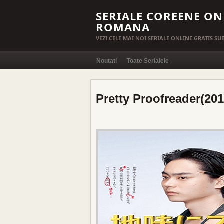
SERIALE COREENE ON
ROMANA
VEZI CELE MAI NOI SERIALE ONLINE GRATIS S
Noutati
Toate Serialele
Pretty Proofreader(201