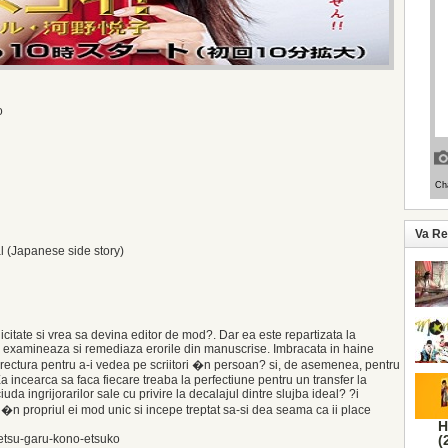
o
Va R
l (Japanese side story)
itate si vrea sa devina editor de mod?. Dar ea este repartizata la
e examineaza si remediaza erorile din manuscrise. Imbracata in haine
rectura pentru a-i vedea pe scriitori �n persoan? si, de asemenea, pentru
. Ea incearca sa faca fiecare treaba la perfectiune pentru un transfer la
uda ingrijorarilor sale cu privire la decalajul dintre slujba ideal? ?i
a �n propriul ei mod unic si incepe treptat sa-si dea seama ca ii place
H
oetsu-garu-kono-etsuko
(