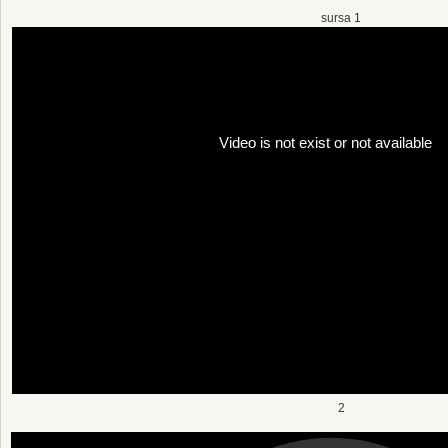
sursa 1
2