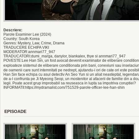
Descriere:
Parole Examiner Lee (2024)
Country: South Korea
Genres: Mystery, Law, Crime, Drama
TRADUCERE ECHIPA VIKI
MODERATOR:annmari77_947
TRADUCATORI:dumi_marga, danylor, biankalex, thye si annmari77_947
POVESTE:Lee Han Sin, un fost avocat devenit examinator de eliberare conditionat
exploateze sistemul de eliberare conditionata prin bani, conexiuni sau inselaciu
de oamenii care sunt intemnitati pe nedrept, ajutandu-i ori de cate ori este posibil
Han Sin face echipa cu asul detectiv An Seo Yun si un aliat neasteptat, legendar
de a-l confrunta pe Ji Myeong Seop, un mostenitor al afacerii de familie din a d
legii. Poate acest grup improbabil sa reuseasca in lupta sa impotriva coruptiei?
INFORMATII:https://mydramalist.com/751529-parole-officer-lee-han-shin
EPISOADE