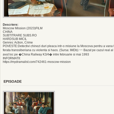
Descriere:
Moscow Mission (2023)FILM
CHINA
SUBTITRARE SUBS.RO
HARDSUB MICIL
Genres: Action, Crime
POVESTE:Detectivi chinezi duri pleaca intr-o misiune la Moscova pentru a vana t
ferata transsiberiana cu violenta si haos. (Sursa: IMDb) ~~ Bazat pe cazul real 
avut loc pe �China Railway K3/4� intre februarie si mai 1993
INFORMATII:
https://mydramalist.com/742461-moscow-mission
EPISOADE