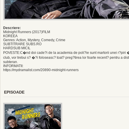
Descriere:
Midnight Runners (2017)FILM
KOREEA
Genres: Action, Mystery, Comedy, Crime
SUBTITRARE SUBS.RO
HARDSUB MICIL
POVESTE:C�nd doi cade?i de la academia de poli?ie sunt martorii unei r?piri 
club, vor trebui s? �?i foloseasc? toat? preg?tirea lor foarte recent? pentru a dis
subteran.
INFORMATII:
https://mydramalist.com/20890-midnight-runners
EPISOADE