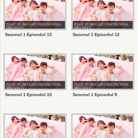
FIGHT MY WAY-LUPT PENTRU VISUL
FIGHT MY WAY-LUPT PENTRU VISUL
MEU (2017)
MEU (2017)
Sezonul 1 Episodul 13
Sezonul 1 Episodul 12
FIGHT MY WAY-LUPT PENTRU VISUL
FIGHT MY WAY-LUPT PENTRU VISUL
MEU (2017)
MEU (2017)
Sezonul 1 Episodul 10
Sezonul 1 Episodul 9