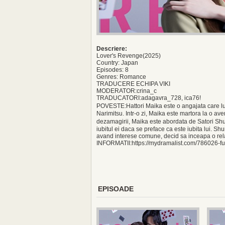
Descriere:
Lover's Revenge(2025)
Country: Japan
Episodes: 8
Genres: Romance
TRADUCERE ECHIPA VIKI
MODERATOR:crina_c
TRADUCATORI:adagavra_728, ica76!
POVESTE:Hattori Maika este o angajata care luc
Narimitsu. Intr-o zi, Maika este martora la o av
dezamagirii, Maika este abordata de Satori Shu
iubitul ei daca se preface ca este iubita lui. Sh
avand interese comune, decid sa inceapa o relat
INFORMATII:https://mydramalist.com/786026-fu
EPISOADE