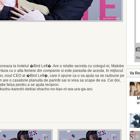
reaza la hotelul �Bird Left�. Are o relatie secreta cu colegul ei, Matobe
entura cu o alta femeie din companie si este parasita de acesta. In mijlocul
Va R
n, noul CEO al �Bird Left�, care ii spune ca o va ajuta sa se razbune pe
un are o casatorie planuita de parintii sai si vrea sa scape de ea. Cei doi,
ie falsa pentru a se ajuta reciproc.
kushu-kareshi-dekiai-shacho-no-kao-ni-wa-ura-ga-aru
M
o