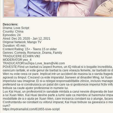
Descriere:
Drama: Love Script
Country: China
Episodes: 24
Aired: Dec 20, 2020 - Jan 12, 2021
Original Network: Mango TV
Duration: 45 min.
Content Rating: 15+ - Teens 15 or older
Genres: Comedy, Romance, Drama, Family
TRADUCERE ECHIPA VIKI
MODERATOR:yeo_4
TRADUCATORI:echipa Love_team@viki.com
POVESTE:Fiind un barbat cu aspect frumos, un IQ ridicat si o bogatie incredibila
oarecum raritate, el este genul de barbat la care viseaza femeile, iar barbatii isi
Wen nu este ceea ce pare. Implicat intr-un accident de masina la o varsta fraged
agravat cu timpul. Crezand ca este imparatul Jianwen al dinastiei Ming, lui Xuan
imperiului sau imaginar. El si-a relegat responsabilitatile zilnice, inclusiv mana
preferand sa-si construiasca un palat din care sa-si gestioneze imperiul fictiv infl
trebuie sa caute ajutor profesional in numele lui.
Luo Kai Huai, un profesionist in sanatate mintala a carui nevoie disperata de ba
a lui Xuan Wen. Kai Huai devine parte a lumii sale ca membru al haremului impa
modalitate de a o ajuta pe Xuan Wen, care incearca constant sa o alunge, facand
Confruntandu-se constant cu viitorul imparat, Kai Huai trebuie sa gaseasca o mo
cum?
https://mydramalist.com/61855-love-script