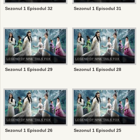
Sezonul 1 Episodul 32
Sezonul 1 Episodul 31
LEGEND OF NINE TAILS FOX
LEGEND OF NINE TAILS FOX
Sezonul 1 Episodul 29
Sezonul 1 Episodul 28
LEGEND OF NINE TAILS FOX
LEGEND OF NINE TAILS FOX
Sezonul 1 Episodul 26
Sezonul 1 Episodul 25