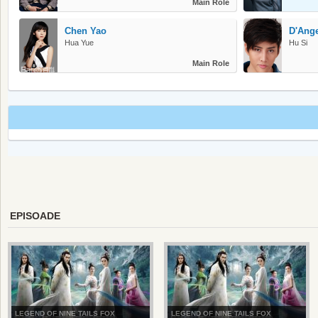
Main Role
Chen Yao
D'Ang
Hua Yue
Hu Si
Main Role
EPISOADE
LEGEND OF NINE TAILS FOX
LEGEND OF NINE TAILS FOX