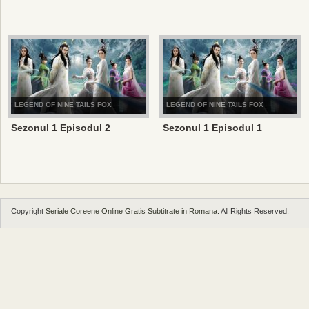
LEGEND OF NINE TAILS FOX
LEGEND OF NINE TAILS FOX
Sezonul 1 Episodul 2
Sezonul 1 Episodul 1
Copyright
Seriale Coreene Online Gratis Subtitrate in Romana
. All Rights Reserved.