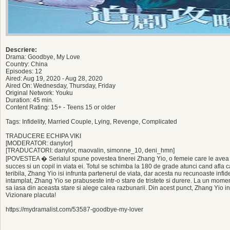
Descriere:
Drama: Goodbye, My Love
Country: China
Episodes: 12
Aired: Aug 19, 2020 - Aug 28, 2020
Aired On: Wednesday, Thursday, Friday
Original Network: Youku
Duration: 45 min.
Content Rating: 15+ - Teens 15 or older
Tags: Infidelity, Married Couple, Lying, Revenge, Complicated
TRADUCERE ECHIPA VIKI
[MODERATOR: danylor]
[TRADUCATORI: danylor, maovalin, simonne_10, deni_hmn]
[POVESTEA � Serialul spune povestea tinerei Zhang Yio, o femeie care le avea pe 
succes si un copil in viata ei. Totul se schimba la 180 de grade atunci cand afla c
teribila, Zhang Yio isi infrunta partenerul de viata, dar acesta nu recunoaste infid
intamplat, Zhang Yio se prabuseste intr-o stare de tristete si durere. La un mome
sa iasa din aceasta stare si alege calea razbunarii. Din acest punct, Zhang Yio i
Vizionare placuta!
https://mydramalist.com/53587-goodbye-my-lover