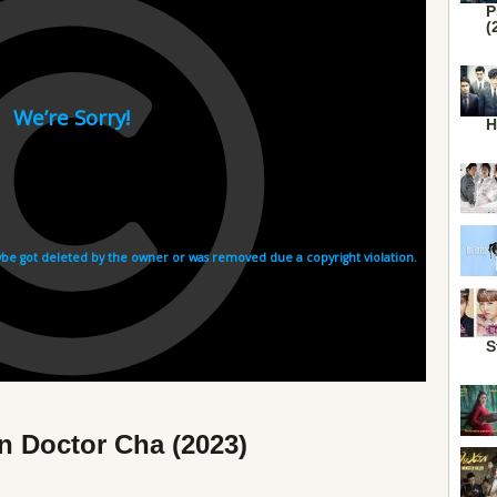
P
(
H
S
n Doctor Cha (2023)