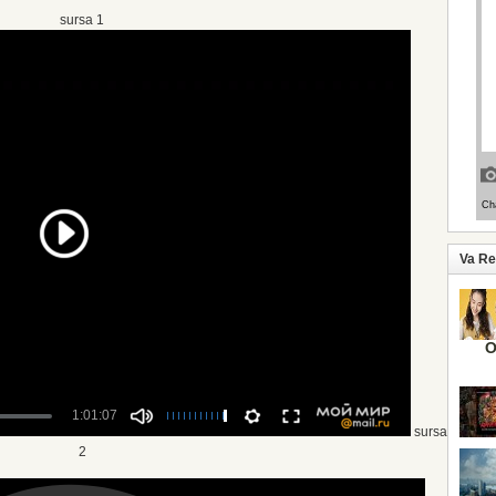
sursa 1
Va R
O
sursa
2