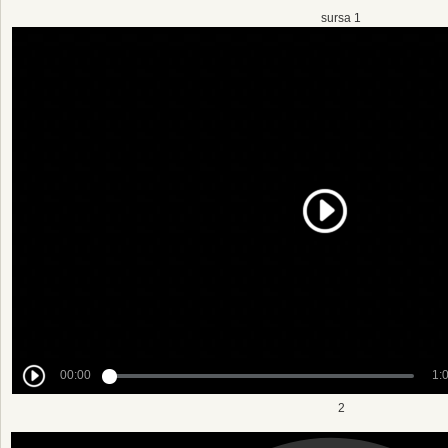
sursa 1
2