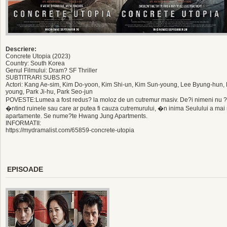
Descriere:
Concrete Utopia (2023)
Country: South Korea
Genul Filmului: Dram? SF Thriller
SUBTITRARI SUBS.RO
Actori: Kang Ae-sim, Kim Do-yoon, Kim Shi-un, Kim Sun-young, Lee Byung-hun,
young, Park Ji-hu, Park Seo-jun
POVESTE:Lumea a fost redus? la moloz de un cutremur masiv. De?i nimeni nu ?t
�ntind ruinele sau care ar putea fi cauza cutremurului, �n inima Seulului a mai
apartamente. Se nume?te Hwang Jung Apartments.
INFORMATII:
https://mydramalist.com/65859-concrete-utopia
EPISOADE