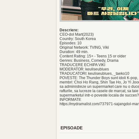
Descriere:
CEO-dol Mart(2023)
Country: South Korea
Episodes: 10
Original Network: TVING, Viki
Duration: 49 min.
Content Rating: 15+ - Teens 15 or older
Genres: Business, Comedy, Drama
TRADUCERE ECHIPA VIKI
MODERATOR: keuliseublues
TRADUCATORI: keuliseublues, _taeko10
POVESTE: The Thunder Boys sunt idoli K-pop, ai
membri: Choi Ho Rang, Shin Tae Ho, Jo Yi Joo
sa administreze un supermarket care nu o duce p
rafturile, sa lucreze la casele de marcat, sa tai
supermarketul intr-o poveste locala de succes?
INFORMATII:
https://mydramalist.com/737971-sajangdol-mar
EPISOADE