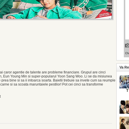
Va R
 caror agentie de talente are probleme financiare. Grupul are cinci
n, Eun Young Min si super-popularul Yoon Sang Woo. Li se da misiunea
rea bine si sa ii intoarca soarta. Baietii trebuie sa invete cum sa reumple
e carne si sa scoata maruntaiele pestilor! Pot cei cinci sa transforme
T
t