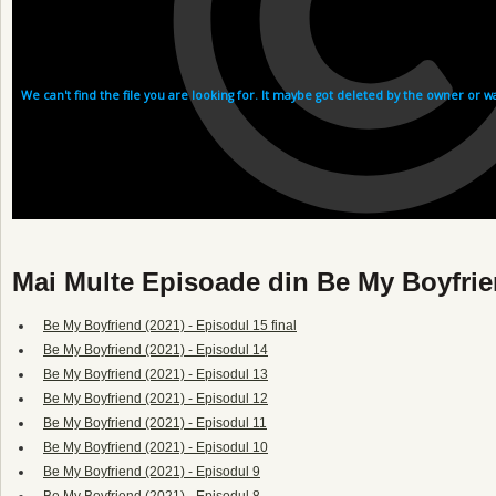
Mai Multe Episoade din Be My Boyfrie
Be My Boyfriend (2021) - Episodul 15 final
Be My Boyfriend (2021) - Episodul 14
Be My Boyfriend (2021) - Episodul 13
Be My Boyfriend (2021) - Episodul 12
Be My Boyfriend (2021) - Episodul 11
Be My Boyfriend (2021) - Episodul 10
Be My Boyfriend (2021) - Episodul 9