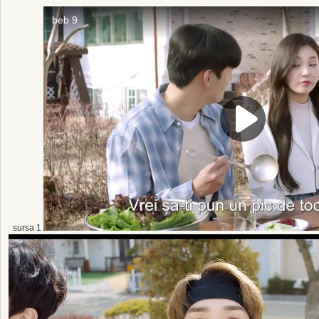
sursa 1