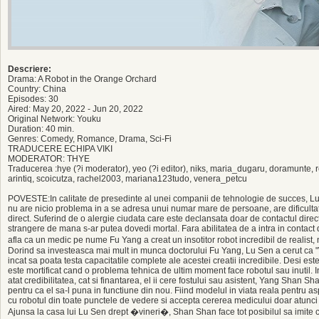
Descriere:
Drama: A Robot in the Orange Orchard
Country: China
Episodes: 30
Aired: May 20, 2022 - Jun 20, 2022
Original Network: Youku
Duration: 40 min.
Genres: Comedy, Romance, Drama, Sci-Fi
TRADUCERE ECHIPA VIKI
MODERATOR: THYE
Traducerea :hye (?i moderator), yeo (?i editor), niks, maria_dugaru, doramunte,
arintiq, scoicutza, rachel2003, mariana123tudo, venera_petcu
POVESTE:In calitate de presedinte al unei companii de tehnologie de succes, Lu
nu are nicio problema in a se adresa unui numar mare de persoane, are dificultati i
direct. Suferind de o alergie ciudata care este declansata doar de contactul direct
strangere de mana s-ar putea dovedi mortal. Fara abilitatea de a intra in contact di
afla ca un medic pe nume Fu Yang a creat un insotitor robot incredibil de realist
Dorind sa investeasca mai mult in munca doctorului Fu Yang, Lu Sen a cerut ca "Vine
incat sa poata testa capacitatile complete ale acestei creatii incredibile. Desi es
este mortificat cand o problema tehnica de ultim moment face robotul sau inutil. 
atat credibilitatea, cat si finantarea, el ii cere fostului sau asistent, Yang Shan Sha
pentru ca el sa-l puna in functiune din nou. Fiind modelul in viata reala pentru a
cu robotul din toate punctele de vedere si accepta cererea medicului doar atunci
Ajunsa la casa lui Lu Sen drept �vineri�, Shan Shan face tot posibilul sa imite 