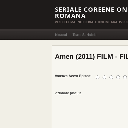
SERIALE COREENE ON
ROMANA
VEZI CELE MAI NOI SERIALE ONLINE GRATIS S
Noutati
Toate Serialele
Amen (2011) FILM - F
Voteaza Acest Episod:
vizionare placuta