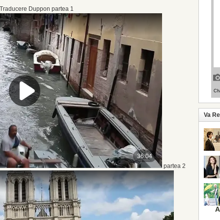
Traducere Duppon partea 1
Va R
partea 2
A