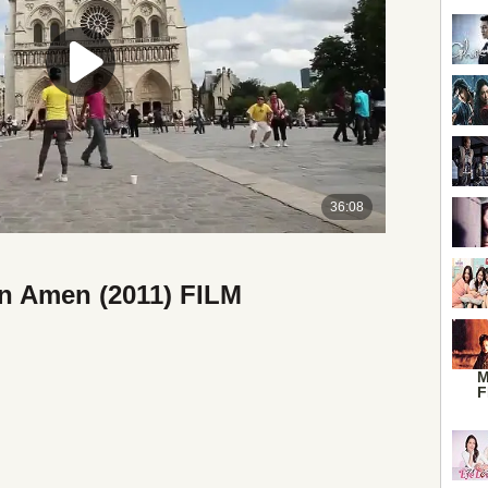
in Amen (2011) FILM
M
F